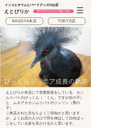
インコとオウムとバードグッズのお店
えとぴりか
オンラインショップはこちら
NAGOYA本店
TOKYO店
えとぴりか本店にて営業部長をしている、カン
ムリバトのびっくん（「くん」ですが女の子）
と、ムネアカカンムリバトのツンツン（男の
子）
ご来店された方ならよくご存知かと思います
が、よく
お店の入り口で羽を伸ばして日向ぼっ
こをしている姿を見かけるかと思います。