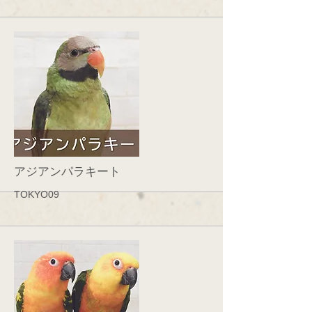
More
アジアンパラキート
TOKYO09