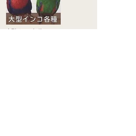
More
大型インコ各種
TOKYO05
More
アフリカン
TOKYO04