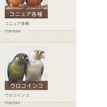
More
コニュア各種
TOKYO08
More
ウロコインコ
TOKYO07